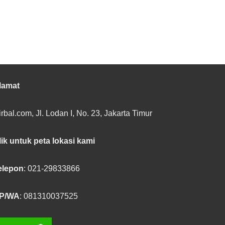
lamat
rbal.com, Jl. Lodan I, No. 23, Jakarta Timur
lik untuk peta lokasi kami
elepon
: 021-29833866
P/WA
: 081310037525