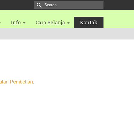
Search
for:
Info
Cara Belanja
Kontak
alan Pembelian
.