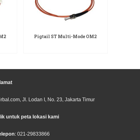
OM2
Pigtail ST Multi-Mode OM2
READ MORE
lamat
rbal.com, Jl. Lodan I, No. 23, Jakarta Timur
lik untuk peta lokasi kami
elepon
: 021-29833866