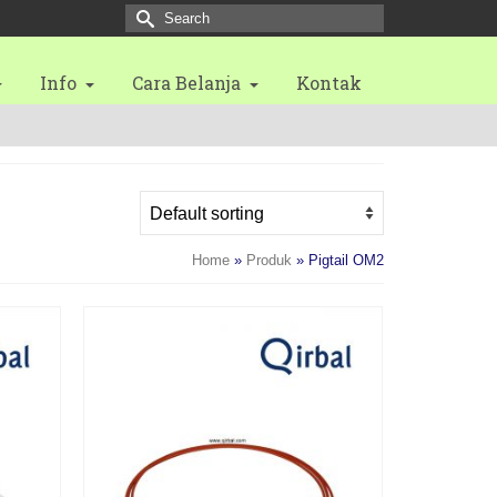
Search
for:
Info
Cara Belanja
Kontak
Home
»
Produk
»
Pigtail OM2