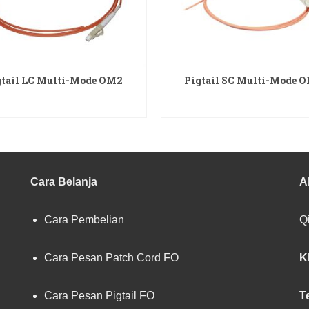
gtail LC Multi-Mode OM2
Pigtail SC Multi-Mode 
READ MORE
READ MORE
Cara Belanja
A
Cara Pembelian
Qi
Cara Pesan Patch Cord FO
K
Cara Pesan Pigtail FO
T