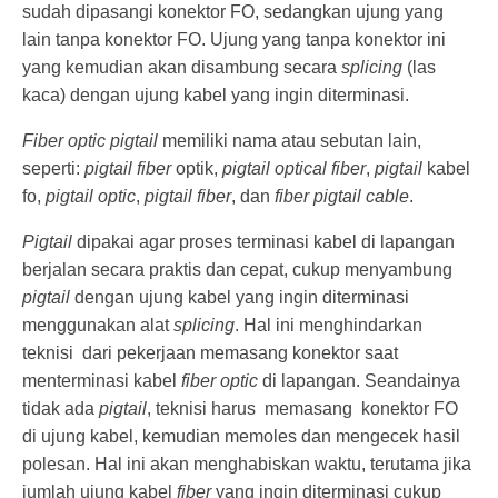
sudah dipasangi konektor FO, sedangkan ujung yang
lain tanpa konektor FO. Ujung yang tanpa konektor ini
yang kemudian akan disambung secara
splicing
(las
kaca) dengan ujung kabel yang ingin diterminasi.
Fiber optic
pigtail
memiliki nama atau sebutan lain,
seperti:
pigtail fiber
optik,
pigtail optical fiber
,
pigtail
kabel
fo,
pigtail optic
,
pigtail fiber
, dan
fiber pigtail
cable
.
Pigtail
dipakai agar proses terminasi kabel di lapangan
berjalan secara praktis dan cepat, cukup menyambung
pigtail
dengan ujung kabel yang ingin diterminasi
menggunakan alat
splicing
. Hal ini menghindarkan
teknisi dari pekerjaan memasang konektor saat
menterminasi kabel
fiber optic
di lapangan. Seandainya
tidak ada
pigtail
, teknisi harus memasang konektor FO
di ujung kabel, kemudian memoles dan mengecek hasil
polesan. Hal ini akan menghabiskan waktu, terutama jika
jumlah ujung kabel
fiber
yang ingin diterminasi cukup