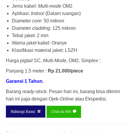
Jenis kabel:
Multi-mode
OM2
Aplikasi:
Indoor
(Dalam ruangan)
Diameter
core
: 50 mikron
Diameter
cladding
: 125 mikron
Tebal jaket: 2 mm
Warna jaket kabel: Oranye
Klasifikasi material jaket: LSZH
Harga
pigtail
SC,
Multi-Mode
, OM2,
Simplex
:
Panjang 1.5 meter :
Rp 21.000/piece
Garansi 1 Tahun.
Barang
ready-stock
. Pesan hari ini, barang bisa dikirim
hari ini juga dengan Ojek-
Online
atau Ekspedisi.
Hubungi Kami
Chat via WA