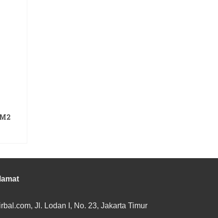
OM2
lamat
rbal.com, Jl. Lodan I, No. 23, Jakarta Timur