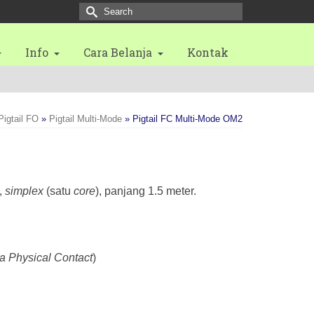
Search
for:
Info
Cara Belanja
Kontak
Pigtail FO
»
Pigtail Multi-Mode
»
Pigtail FC Multi-Mode OM2
,
simplex
(satu
core
), panjang 1.5 meter.
ra Physical Contact
)