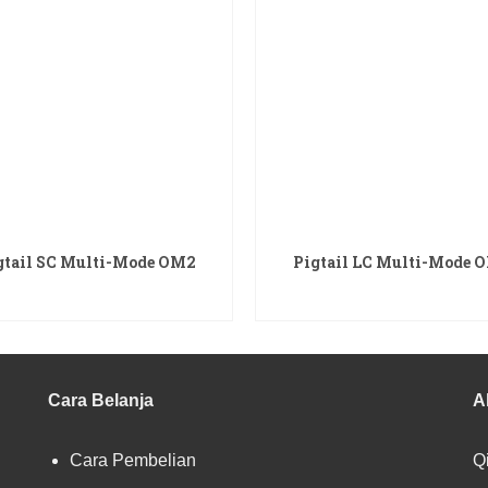
gtail SC Multi-Mode OM2
Pigtail LC Multi-Mode 
READ MORE
READ MORE
Cara Belanja
A
Cara Pembelian
Qi