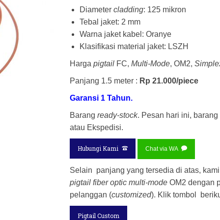
Diameter
cladding
: 125 mikron
Tebal jaket: 2 mm
Warna jaket kabel: Oranye
Klasifikasi material jaket: LSZH
Harga
pigtail
FC,
Multi-Mode
, OM2,
Simple
Panjang 1.5 meter :
Rp 21.000/piece
Garansi 1 Tahun.
Barang
ready-stock
. Pesan hari ini, barang
atau Ekspedisi.
Hubungi Kami
Chat via WA
Selain panjang yang tersedia di atas, ka
pigtail fiber optic
multi-mode
OM2 dengan pa
pelanggan (
customized
). Klik tombol ber
Pigtail Custom