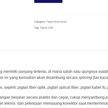
Category:
Pigtail Multi-Mode
Tag:
Pigtail OM2
ng memiliki panjang tertentu, di mana salah satu ujungnya sud
ktor ini yang kemudian akan disambung secara
splicing
(las kaca
n, seperti:
pigtail fiber
optik,
pigtail optical fiber
,
pigtail
kabel fo,
apangan berjalan secara praktis dan cepat, cukup menyambung
p
kan teknisi dari pekerjaan memasang konektor saat mentermina