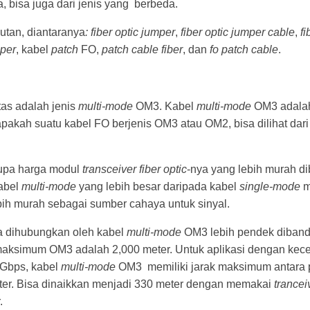
, bisa juga dari jenis yang berbeda.
tan, diantaranya
: fiber optic jumper
,
fiber optic jumper cable
,
fi
per
, kabel
patch
FO,
patch cable fiber
, dan
fo patch cable
.
tas adalah jenis
multi-mode
OM3. Kabel
multi-mode
OM3 adalah 
pakah suatu kabel FO berjenis OM3 atau OM2, bisa dilihat da
upa harga modul
transceiver
fiber optic
-nya yang lebih murah 
abel
multi-mode
yang lebih besar daripada kabel
single-mode
m
bih murah sebagai sumber cahaya untuk sinyal.
sa dihubungkan oleh kabel
multi-mode
OM3 lebih pendek diband
aksimum OM3 adalah 2,000 meter. Untuk aplikasi dengan kec
 Gbps, kabel
multi-mode
OM3 memiliki jarak maksimum antara pe
er. Bisa dinaikkan menjadi 330 meter dengan memakai
trancei
.