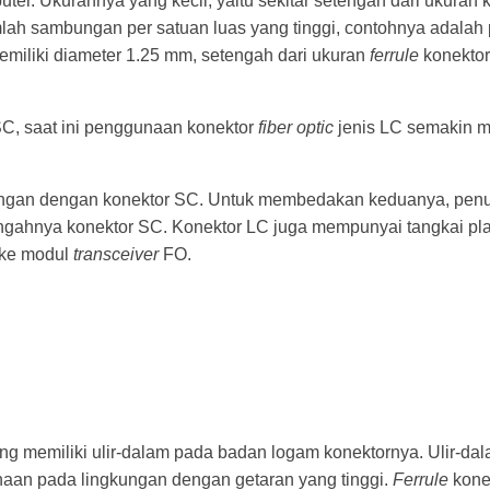
uter. Ukurannya yang kecil, yaitu sekitar setengah dari ukura
ah sambungan per satuan luas yang tinggi, contohnya adalah 
miliki diameter 1.25 mm, setengah dari ukuran
ferrule
konektor
C, saat ini penggunaan konektor
fiber optic
jenis LC semakin m
p dengan dengan konektor SC. Untuk membedakan keduanya, penu
engahnya konektor SC. Konektor LC juga mempunyai tangkai plast
 ke modul
transceiver
FO.
ng memiliki ulir-dalam pada badan logam konektornya. Ulir-dal
aan pada lingkungan dengan getaran yang tinggi.
Ferrule
konek