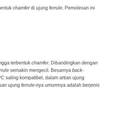
bentuk
chamfer
di ujung
ferrule
. Pemolesan ini
ingga terbentuk
chamfer
. Dibandingkan dengan
rrule
semakin mengecil. Besarnya
back-
C saling kompatibel, dalam artian ujung
esan ujung
ferrule
-nya umumnya adalah berjenis