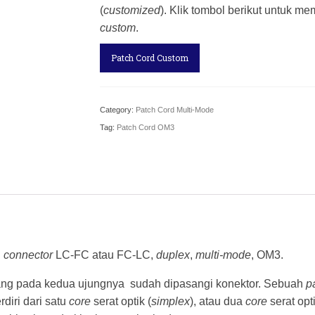
(
customized
). Klik tombol berikut untuk 
custom
.
Patch Cord Custom
Category:
Patch Cord Multi-Mode
Tag:
Patch Cord OM3
n
connector
LC-FC atau FC-LC,
duplex
,
multi-mode
, OM3.
ang pada kedua ujungnya sudah dipasangi konektor. Sebuah
p
rdiri dari satu
core
serat optik (
simplex
), atau dua
core
serat opti