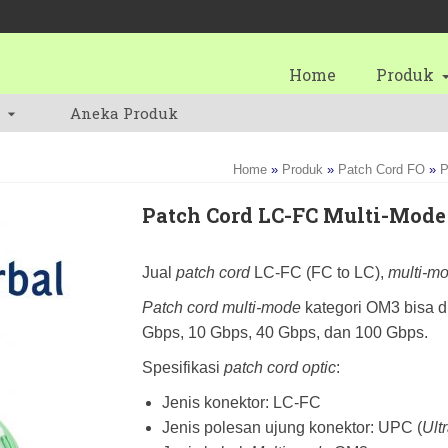
Home
Produk
Aneka Produk
Home
»
Produk
»
Patch Cord FO
»
P
Patch Cord LC-FC Multi-Mod
Jual
patch cord
LC-FC (FC to LC),
multi-m
Patch cord multi-mode
kategori OM3 bisa d
Gbps, 10 Gbps, 40 Gbps, dan 100 Gbps.
Spesifikasi
patch cord optic
:
Jenis konektor: LC-FC
Jenis polesan ujung konektor: UPC (
Ult