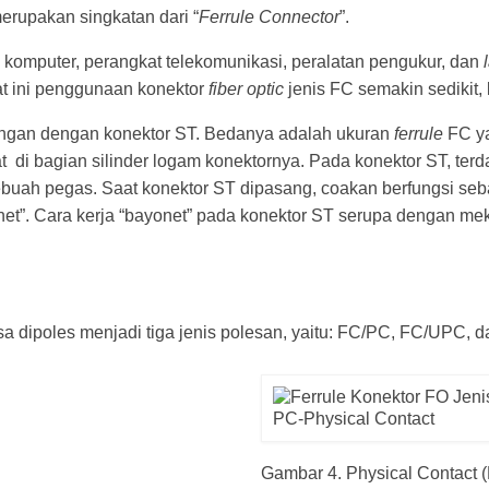
rupakan singkatan dari “
Ferrule Connector
”.
komputer, perangkat telekomunikasi, peralatan pengukur, dan
at ini penggunaan konektor
fiber optic
jenis FC semakin sedikit,
p dengan dengan konektor ST. Bedanya adalah ukuran
ferrule
FC ya
i bagian silinder logam konektornya. Pada konektor ST, terd
 sebuah pegas. Saat konektor ST dipasang, coakan berfungsi s
onet”. Cara kerja “bayonet” pada konektor ST serupa dengan m
sa dipoles menjadi tiga jenis polesan, yaitu: FC/PC, FC/UPC,
Gambar 4. Physical Contact 