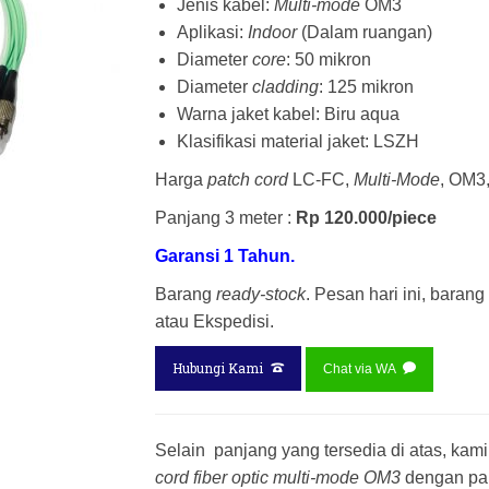
Jenis kabel:
Multi-mode
OM3
Aplikasi:
Indoor
(Dalam ruangan)
Diameter
core
: 50 mikron
Diameter
cladding
: 125 mikron
Warna jaket kabel: Biru aqua
Klasifikasi material jaket: LSZH
Harga
patch cord
LC-FC,
Multi-Mode
, OM3
Panjang 3 meter :
Rp 120.000/piece
Garansi 1 Tahun.
Barang
ready-stock
. Pesan hari ini, barang
atau Ekspedisi.
Hubungi Kami
Chat via WA
Selain panjang yang tersedia di atas, ka
cord fiber optic multi-mode OM3
dengan pan