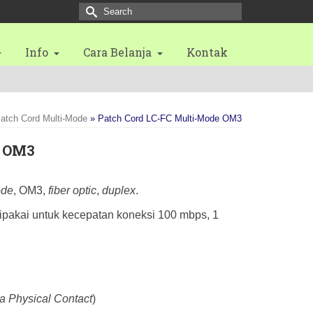
Search
for:
Info
Cara Belanja
Kontak
atch Cord Multi-Mode
»
Patch Cord LC-FC Multi-Mode OM3
e OM3
ode
, OM3,
fiber optic
,
duplex
.
ipakai untuk kecepatan koneksi 100 mbps, 1
ra Physical Contact
)