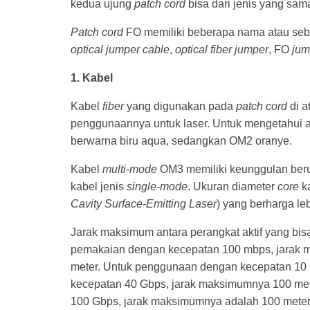
kedua ujung
patch cord
bisa dari jenis yang sama
Patch cord
FO memiliki beberapa nama atau sebu
optical jumper cable
,
optical fiber jumper
, FO
jum
1. Kabel
Kabel
fiber
yang digunakan pada
patch cord
di a
penggunaannya untuk laser. Untuk mengetahui a
berwarna biru aqua, sedangkan OM2 oranye.
Kabel
multi-mode
OM3 memiliki keunggulan ber
kabel jenis
single-mode
. Ukuran diameter
core
k
Cavity Surface-Emitting Laser
) yang berharga le
Jarak maksimum antara perangkat aktif yang bi
pemakaian dengan kecepatan 100 mbps, jarak m
meter. Untuk penggunaan dengan kecepatan 10
kecepatan 40 Gbps, jarak maksimumnya 100 met
100 Gbps, jarak maksimumnya adalah 100 meter