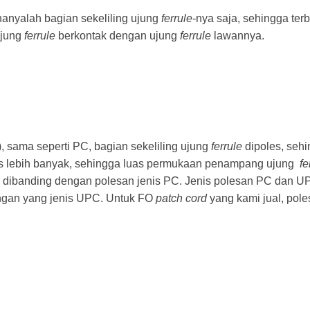
 hanyalah bagian sekeliling ujung
ferrule
-nya saja, sehingga ter
ujung
ferrule
berkontak dengan ujung
ferrule
lawannya.
), sama seperti PC, bagian sekeliling ujung
ferrule
dipoles, seh
s lebih banyak, sehingga luas permukaan penampang ujung
fe
l dibanding dengan polesan jenis PC. Jenis polesan PC dan UP
engan yang jenis UPC. Untuk FO
patch cord
yang kami jual, pol